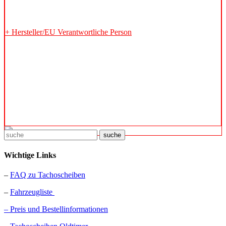
Informationen zur Produktsicherheit
+ Hersteller/EU Verantwortliche Person
Hersteller
Ingo Kopper / K-Tec Carconcepts
Adresse
Am Weizenfeld, 2a, Barleben, Sachsen-Anhalt, 39179, DE
E-Mail
kontakt@k-tec-carconcepts.de
Telefon
+4939203561428
suche
Wichtige Links
–
FAQ zu Tachoscheiben
–
Fahrzeugliste
– Preis und Bestellinformationen