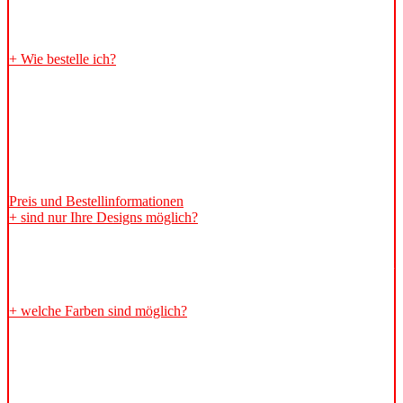
Größe, Farbwahl, Design und Arbeitsaufwand spielen eine
entscheidende Rolle bei der Preisgestaltung.
+ Wie bestelle ich?
zum Bestellen schreiben Sie uns bitte über
Kontakt
mit genauen
Angaben wie:
Fahrzeug, gewünschtes Design incl aller Farben, also
Hintergrundfarbe und die gewünschte Beleuchtungsfarbe, sowie
eventuelle Effekte.
Nähere Informationen finden Sie unter
Preis und Bestellinformationen
+ sind nur Ihre Designs möglich?
Natürlich nicht. Sie können auch ein eigenes Design entwerfen,
welches wir dann
exklusiv für Sie
anfertigen. D
ieses Design bleibt
dann einmalig.
+ welche Farben sind möglich?
Da wir im UV-Druck herstellen, sind alle Farben möglich die man
mit CMYK drucken kann. Egal ob RAL, Pantone oder HKS, diese
Farbsysteme können wir nachempfinden. Aber keine Neon oder
Metallic-Töne.