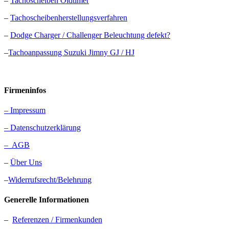
–
Tachoscheiben Oldtimer
–
Tachoscheibenherstellungsverfahren
–
Dodge Charger / Challenger Beleuchtung defekt?
–
Tachoanpassung Suzuki Jimny GJ / HJ
Firmeninfos
– Impressum
– Datenschutzerklärung
– AGB
–
Über Uns
–
Widerrufsrecht/Belehrung
Generelle Informationen
–
Referenzen / Firmenkunden