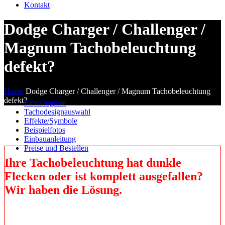
Kontakt
Dodge Charger / Challenger /
Magnum Tachobeleuchtung
defekt?
Home
Dodge Charger / Challenger / Magnum Tachobeleuchtung
defekt?
Fahrzeugliste
Tachodesignauswahl
Effekte/Symbole
Beispielfotos
Einbauanleitung
Preise und Bestellen
Ihre Tachobeleuchtung hat dunkle
Flecken oder ist komplett ausgefallen?
Wir haben die Lösung
.
Die ab Werk verbaute Plasmatachobeleuchtung bei Dodge Charger,
Challenger und Magnum der Baujahre 2005–2014 kann mit der