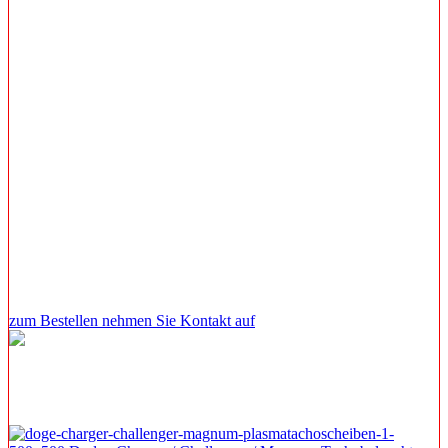
Zeit Schwächen zeigen.
Dunkle Flecken beeinträchtigen nicht nur die Optik, sondern stellen
vor allem nachts ein Sicherheitsrisiko dar, wenn die Beleuchtung
teilweise oder vollständig ausfällt.
Wir bieten daher eine komplett neue Beleuchtungseinheit dafür an
und wenn Sie wünschen, auch gleich ein neues Design der
gesamten Einheit.
Der Preis des Reperatursets variiert je nachdem was defekt ist oder
gewünscht wird.
Eine komplett neue Beleuchtung incl neuer Tachoscheibe kostet z.B
ab 199 Euro
Sie haben noch Fragen?
zum Bestellen nehmen Sie Kontakt auf
Detailfotos