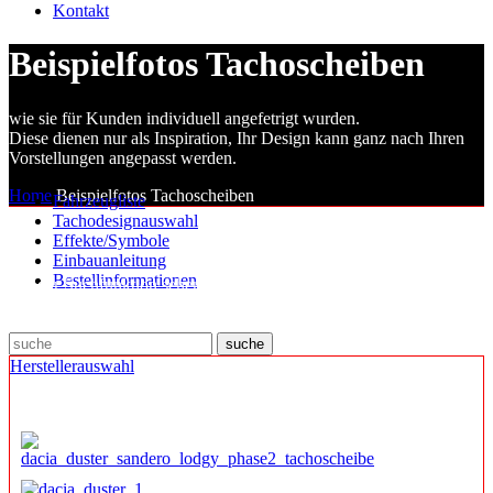
Kontakt
Beispielfotos Tachoscheiben
wie sie für Kunden individuell angefetrigt wurden.
Diese dienen nur als Inspiration, Ihr Design kann ganz nach Ihren
Vorstellungen angepasst werden.
Home
Beispielfotos Tachoscheiben
Fahrzeugliste
Tachodesignauswahl
Effekte/Symbole
Einbauanleitung
Bestellinformationen
Mit der Suchfunktion sehen Sie alle Bilder des ausgewählten
Fahrzeugs.
suche
Herstellerauswahl
Beispielfotos Tachoscheiben Dacia