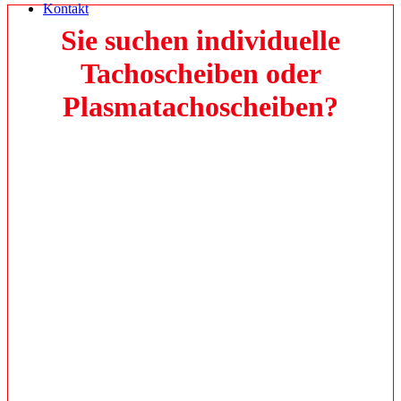
Kontakt
Sie suchen individuelle
Tachoscheiben oder
Plasmatachoscheiben?
Dann sind Sie bei uns genau richtig, wir fertigen diese nach Wunsch
mit Ihrem persönlichen Tachodesign bereits seit 2001 an.
Unsere Kunden weltweit sind Privatpersonen, Firmen,
Prototypenabteilungen von Autoherstellern und Unternehmen für
Fahrzeugumbauten auf Elektromobilität.
Mit über 20 Jahren Erfahrung sind Sie bei uns in besten Händen.
Lassen Sie sich von unsererm Know-how überzeugen und schaffen
Sie gemeinsam mit uns ein einzigartiges Tachodesign. Individuell,
hochwertig und perfekt auf Ihr Fahrzeug abgestimmt.
Wir wünschen Ihnen viel Freude beim Erkunden unserer
Homepage.